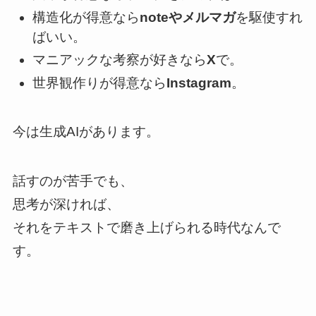
構造化が得意なら
noteやメルマガ
を駆使すれ
ばいい。
マニアックな考察が好きなら
X
で。
世界観作りが得意なら
Instagram
。
今は生成AIがあります。
話すのが苦手でも、
思考が深ければ、
それをテキストで磨き上げられる時代なんで
す。